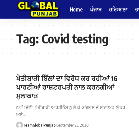
Home
ਪੰਜਾਬ
ਹਰਿਆਣਾ
ਭ
Tag:
Covid testing
ਖੇਤੀਬਾੜੀ ਬਿੱਲਾਂ ਦਾ ਵਿਰੋਧ ਕਰ ਰਹੀਆਂ 16
ਪਾਰਟੀਆਂ ਰਾਸ਼ਟਰਪਤੀ ਨਾਲ ਕਰਨਗੀਆਂ
ਮੁਲਾਕਾਤ
ਨਵੀਂ ਦਿੱਲੀ: ਖੇਤੀਬਾੜੀ ਆਰਡੀਨੈਂਸ ਨੂੰ ਲੈ ਕੇ ਕਾਂਗਰਸ ਦੇ ਸੀਨੀਅਰ ਲੀਡਰ
ਅਤੇ…
TeamGlobalPunjab
September 23, 2020