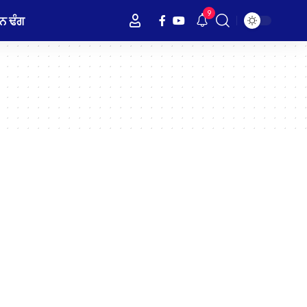
9
ਨ ਢੰਗ