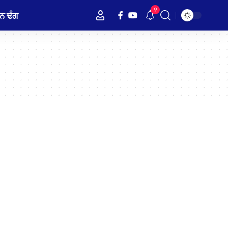
9
ਨ ਢੰਗ