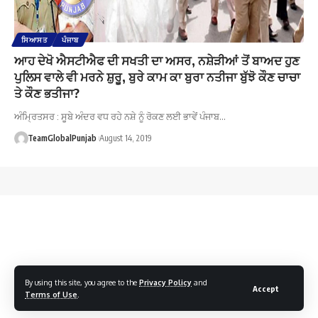
ਸਿਆਸਤ
ਪੰਜਾਬ
ਆਹ ਦੇਖੋ ਐਸਟੀਐਫ ਦੀ ਸਖਤੀ ਦਾ ਅਸਰ, ਨਸ਼ੇੜੀਆਂ ਤੋਂ ਬਾਅਦ ਹੁਣ
ਪੁਲਿਸ ਵਾਲੇ ਵੀ ਮਰਨੇ ਸ਼ੁਰੂ, ਬੁਰੇ ਕਾਮ ਕਾ ਬੁਰਾ ਨਤੀਜਾ ਬੁੱਝੋ ਕੌਣ ਚਾਚਾ
ਤੇ ਕੌਣ ਭਤੀਜਾ?
ਅੰਮ੍ਰਿਤਸਰ : ਸੂਬੇ ਅੰਦਰ ਵਧ ਰਹੇ ਨਸ਼ੇ ਨੂੰ ਰੋਕਣ ਲਈ ਭਾਵੇਂ ਪੰਜਾਬ…
TeamGlobalPunjab
August 14, 2019
By using this site, you agree to the
Privacy Policy
and
Accept
Terms of Use
.