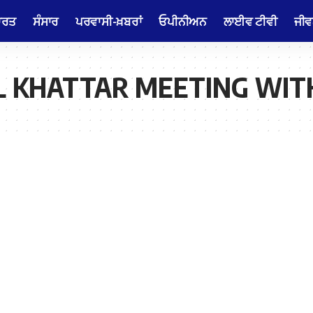
ਾਰਤ
ਸੰਸਾਰ
ਪਰਵਾਸੀ-ਖ਼ਬਰਾਂ
ਓਪੀਨੀਅਨ
ਲਾਈਵ ਟੀਵੀ
ਜੀਵ
 KHATTAR MEETING WITH