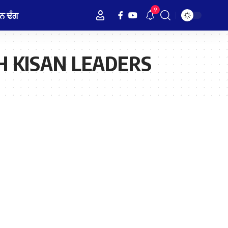
9
ਨ ਢੰਗ
 KISAN LEADERS