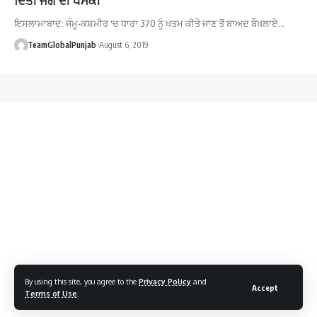
ਇਸਲਾਮਾਬਾਦ: ਜੰਮੂ-ਕਸ਼ਮੀਰ 'ਚ ਧਾਰਾ 370 ਨੂੰ ਖਤਮ ਕੀਤੇ ਜਾਣ ਤੋਂ ਬਾਅਦ ਬੌਖਲਾਏ…
TeamGlobalPunjab
August 6, 2019
By using this site, you agree to the
Privacy Policy
and
Accept
Terms of Use
.