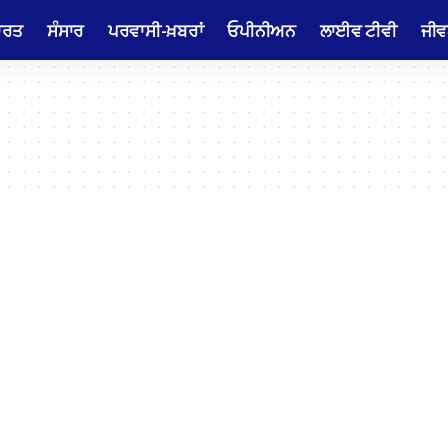
ਾਰਤ
ਸੰਸਾਰ
ਪਰਵਾਸੀ-ਖ਼ਬਰਾਂ
ਓਪੀਨੀਅਨ
ਲਾਈਵ ਟੀਵੀ
ਜੀਵ
l