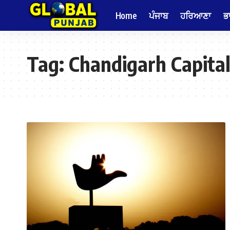
Home
ਪੰਜਾਬ
ਹਰਿਆਣਾ
ਭ
Tag:
Chandigarh Capita