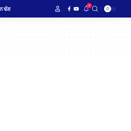
9
ਨ ਢੰਗ