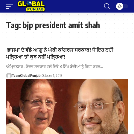
Tag:
bjp president amit shah
ਭਾਜਪਾ ਦੇ ਵੱਡੇ ਆਗੂ ਨੇ ਘੇਰੀ ਕਾਂਗਰਸ ਸਰਕਾਰ! ਜੇ ਇਹ ਨਹੀਂ
ਪੜ੍ਹਿਆ ਤਾਂ ਕੁਝ ਨਹੀਂ ਪੜ੍ਹਿਆ!
ਅੰਮ੍ਰਿਤਸਰ : ਕੇਂਦਰ ਸਰਕਾਰ ਵਲੋਂ ਜਿੱਥੇ 8 ਸਿੱਖ ਬੰਦੀਆਂ ਨੂੰ ਰਿਹਾ ਕਰਨ…
TeamGlobalPunjab
October 1, 2019