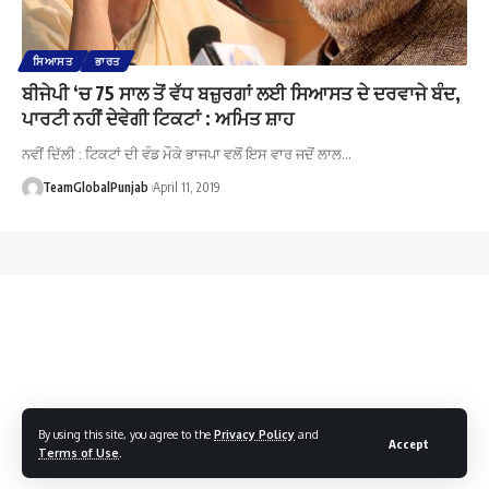
ਸਿਆਸਤ
ਭਾਰਤ
ਬੀਜੇਪੀ ‘ਚ 75 ਸਾਲ ਤੋਂ ਵੱਧ ਬਜ਼ੁਰਗਾਂ ਲਈ ਸਿਆਸਤ ਦੇ ਦਰਵਾਜੇ ਬੰਦ,
ਪਾਰਟੀ ਨਹੀਂ ਦੇਵੇਗੀ ਟਿਕਟਾਂ : ਅਮਿਤ ਸ਼ਾਹ
ਨਵੀਂ ਦਿੱਲੀ : ਟਿਕਟਾਂ ਦੀ ਵੰਡ ਮੌਕੇ ਭਾਜਪਾ ਵਲੋਂ ਇਸ ਵਾਰ ਜਦੋਂ ਲਾਲ…
TeamGlobalPunjab
April 11, 2019
By using this site, you agree to the
Privacy Policy
and
Accept
Terms of Use
.