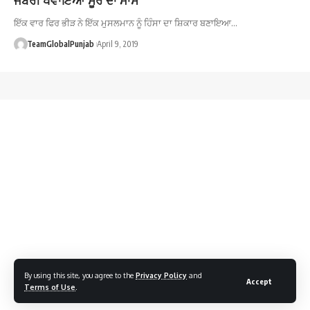
ਇੱਕ ਵਾਰ ਫਿਰ ਭੀੜ ਨੇ ਇੱਕ ਮੁਸਲਮਾਨ ਨੂੰ ਹਿੰਸਾ ਦਾ ਸ਼ਿਕਾਰ ਬਣਾਇਆ…
TeamGlobalPunjab
April 9, 2019
By using this site, you agree to the
Privacy Policy
and
Accept
Terms of Use
.