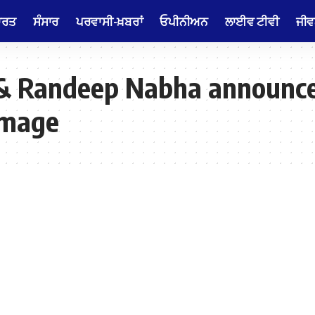
ਾਰਤ
ਸੰਸਾਰ
ਪਰਵਾਸੀ-ਖ਼ਬਰਾਂ
ਓਪੀਨੀਅਨ
ਲਾਈਵ ਟੀਵੀ
ਜੀਵ
 Randeep Nabha announce r
amage