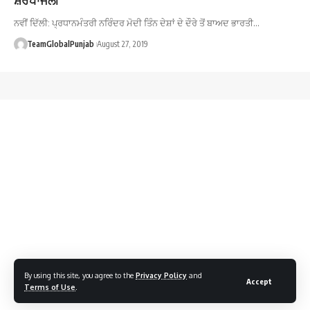
ਨਵੀਂ ਦਿੱਲੀ: ਪ੍ਰਧਾਨਮੰਤਰੀ ਨਰਿੰਦਰ ਮੋਦੀ ਤਿੰਨ ਦੇਸ਼ਾਂ ਦੇ ਦੌਰੇ ਤੋਂ ਬਾਅਦ ਭਾਰਤੀ…
TeamGlobalPunjab
August 27, 2019
By using this site, you agree to the
Privacy Policy
and
Accept
Terms of Use
.