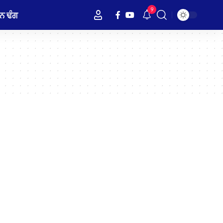
9
ਨ ਢੰਗ