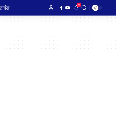
9
ਨ ਢੰਗ