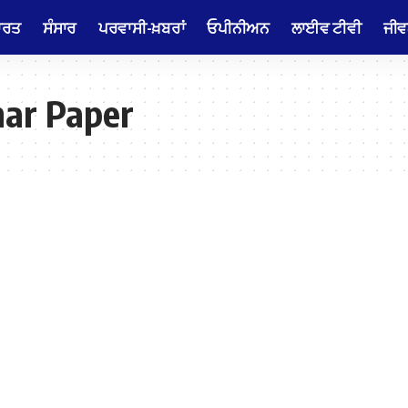
ਾਰਤ
ਸੰਸਾਰ
ਪਰਵਾਸੀ-ਖ਼ਬਰਾਂ
ਓਪੀਨੀਅਨ
ਲਾਈਵ ਟੀਵੀ
ਜੀਵ
ahar Paper