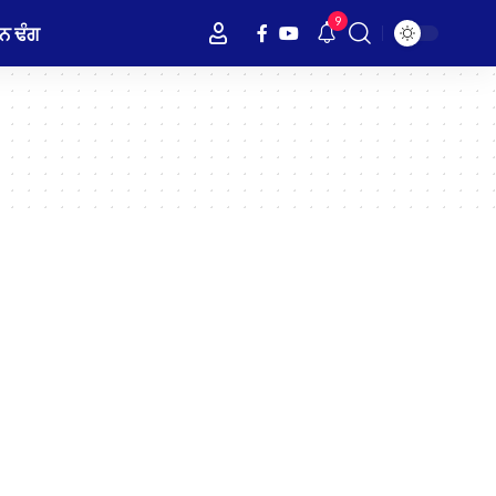
9
ਨ ਢੰਗ