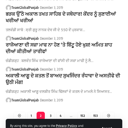
TeamGlobalPunjab
December 3, 2019
ਭੜਕ ਉੱਠੇ ਅਕਾਲ ਤਖਤ ਸਾਹਿਬ ਦੇ ਜਥੇਦਾਰ! ਕੇਂਦਰ ਨੂੰ ਸੁਣਾਈਆਂ
ਖਰੀਆਂ ਖਰੀਆਂ
ਤਲਵੰਡੀ ਸਾਬੋ : ਸ੍ਰੀ ਗੁਰੂ ਨਾਨਕ ਦੇਵ ਜੀ ਦੇ 550 ਵੇਂ ਪ੍ਰਕਾਸ਼…
TeamGlobalPunjab
December 3, 2019
ਰਾਜੋਆਣਾ ਦੀ ਸਜ਼ਾ ਮਾਫ ਨਾ ਹੋਣ ‘ਤੇ ਬਿੱਟੂ ਹੋਏ ਖੁਸ਼! ਅਮਿਤ ਸ਼ਾਹ
ਦੀਆਂ ਕੀਤੀਆਂ ਤਾਰੀਫਾਂ
ਚੰਡੀਗੜ੍ਹ : ਬਲਵੰਤ ਸਿੰਘ ਰਾਜੋਆਣਾ ਦੀ ਫਾਂਸੀ ਦੀ ਸਜ਼ਾ ਮਾਫੀ ਨੂੰ ਲੈ…
TeamGlobalPunjab
December 3, 2019
ਅਕਾਲੀ ਆਗੂ ਦੇ ਕਤਲ ਤੋਂ ਬਾਅਦ ਸੁਖਜਿੰਦਰ ਰੰਧਾਵਾ ਦੇ ਅਸਤੀਫੇ ਦੀ
ਉਠੀ ਮੰਗ!
ਚੰਡੀਗੜ੍ਹ :ਅਕਾਲੀ ਆਗੂ ਦਲਬੀਰ ਸਿੰਘ ਢਿੱਲਵਾਂ ਦੇ ਕਤਲ ਦੇ ਮਾਮਲੇ ਨੇ ਸਿਆਸਤ…
TeamGlobalPunjab
December 3, 2019
1
2
3
4
…
152
153
By using this site, you agree to the
Privacy Policy
and