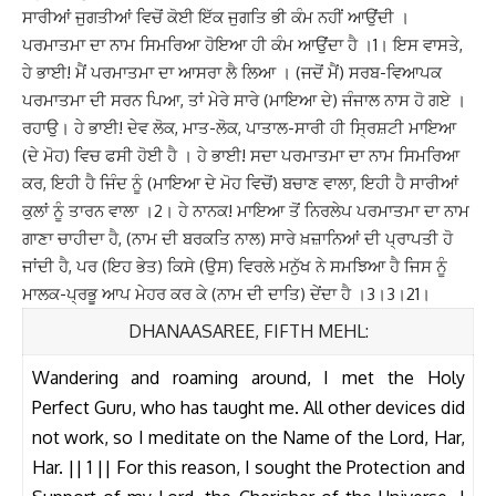
ਸਾਰੀਆਂ ਜੁਗਤੀਆਂ ਵਿਚੋਂ ਕੋਈ ਇੱਕ ਜੁਗਤਿ ਭੀ ਕੰਮ ਨਹੀਂ ਆਉਂਦੀ ।
ਪਰਮਾਤਮਾ ਦਾ ਨਾਮ ਸਿਮਰਿਆ ਹੋਇਆ ਹੀ ਕੰਮ ਆਉਂਦਾ ਹੈ ।1। ਇਸ ਵਾਸਤੇ,
ਹੇ ਭਾਈ! ਮੈਂ ਪਰਮਾਤਮਾ ਦਾ ਆਸਰਾ ਲੈ ਲਿਆ । (ਜਦੋਂ ਮੈਂ) ਸਰਬ-ਵਿਆਪਕ
ਪਰਮਾਤਮਾ ਦੀ ਸਰਨ ਪਿਆ, ਤਾਂ ਮੇਰੇ ਸਾਰੇ (ਮਾਇਆ ਦੇ) ਜੰਜਾਲ ਨਾਸ ਹੋ ਗਏ ।
ਰਹਾਉ। ਹੇ ਭਾਈ! ਦੇਵ ਲੋਕ, ਮਾਤ-ਲੋਕ, ਪਾਤਾਲ-ਸਾਰੀ ਹੀ ਸ੍ਰਿਸ਼ਟੀ ਮਾਇਆ
(ਦੇ ਮੋਹ) ਵਿਚ ਫਸੀ ਹੋਈ ਹੈ । ਹੇ ਭਾਈ! ਸਦਾ ਪਰਮਾਤਮਾ ਦਾ ਨਾਮ ਸਿਮਰਿਆ
ਕਰ, ਇਹੀ ਹੈ ਜਿੰਦ ਨੂੰ (ਮਾਇਆ ਦੇ ਮੋਹ ਵਿਚੋਂ) ਬਚਾਣ ਵਾਲਾ, ਇਹੀ ਹੈ ਸਾਰੀਆਂ
ਕੁਲਾਂ ਨੂੰ ਤਾਰਨ ਵਾਲਾ ।2। ਹੇ ਨਾਨਕ! ਮਾਇਆ ਤੋਂ ਨਿਰਲੇਪ ਪਰਮਾਤਮਾ ਦਾ ਨਾਮ
ਗਾਣਾ ਚਾਹੀਦਾ ਹੈ, (ਨਾਮ ਦੀ ਬਰਕਤਿ ਨਾਲ) ਸਾਰੇ ਖ਼ਜ਼ਾਨਿਆਂ ਦੀ ਪ੍ਰਾਪਤੀ ਹੋ
ਜਾਂਦੀ ਹੈ, ਪਰ (ਇਹ ਭੇਤ) ਕਿਸੇ (ਉਸ) ਵਿਰਲੇ ਮਨੁੱਖ ਨੇ ਸਮਝਿਆ ਹੈ ਜਿਸ ਨੂੰ
ਮਾਲਕ-ਪ੍ਰਭੂ ਆਪ ਮੇਹਰ ਕਰ ਕੇ (ਨਾਮ ਦੀ ਦਾਤਿ) ਦੇਂਦਾ ਹੈ ।3।3।21।
DHANAASAREE, FIFTH MEHL:
Wandering and roaming around, I met the Holy
Perfect Guru, who has taught me. All other devices did
not work, so I meditate on the Name of the Lord, Har,
Har. || 1 || For this reason, I sought the Protection and