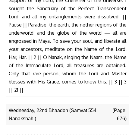
Support of my Lord, the Cherisher of the Universe. I
sought the Sanctuary of the Perfect Transcendent
Lord, and all my entanglements were dissolved. ||
Pause || Paradise, the earth, the nether regions of the
underworld, and the globe of the world — all are
engrossed in Maya. To save your soul, and liberate all
your ancestors, meditate on the Name of the Lord,
Har, Har. || 2 || O Nanak, singing the Naam, the Name
of the Immaculate Lord, all treasures are obtained.
Only that rare person, whom the Lord and Master
blesses with His Grace, comes to know this. || 3 || 3
|| 21 ||
Wednesday, 22nd Bhaadon (Samvat 554
(Page:
Nanakshahi)
676)