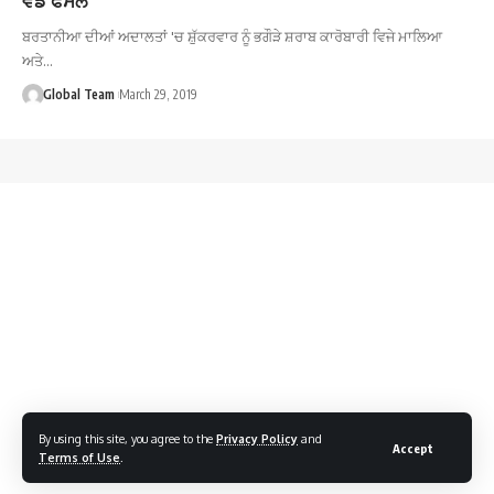
ਬਰਤਾਨੀਆ ਦੀਆਂ ਅਦਾਲਤਾਂ 'ਚ ਸ਼ੁੱਕਰਵਾਰ ਨੂੰ ਭਗੌੜੇ ਸ਼ਰਾਬ ਕਾਰੋਬਾਰੀ ਵਿਜੇ ਮਾਲਿਆ
ਅਤੇ…
Global Team
March 29, 2019
By using this site, you agree to the
Privacy Policy
and
Accept
Terms of Use
.