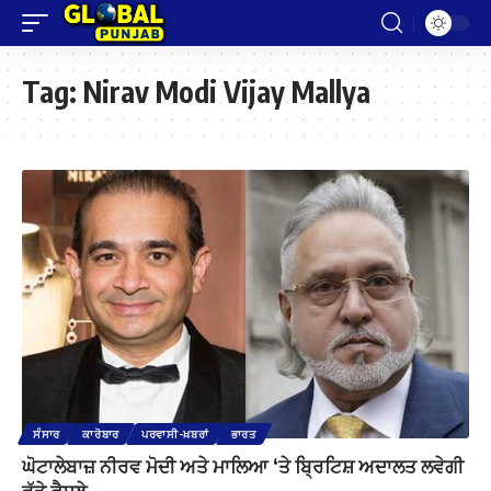
Tag:
Nirav Modi Vijay Mallya
ਸੰਸਾਰ
ਕਾਰੋਬਾਰ
ਪਰਵਾਸੀ-ਖ਼ਬਰਾਂ
ਭਾਰਤ
ਘੋਟਾਲੇਬਾਜ਼ ਨੀਰਵ ਮੋਦੀ ਅਤੇ ਮਾਲਿਆ ‘ਤੇ ਬ੍ਰਿਟਿਸ਼ ਅਦਾਲਤ ਲਵੇਗੀ
ਵੱਡੇ ਫੈਸਲੇ