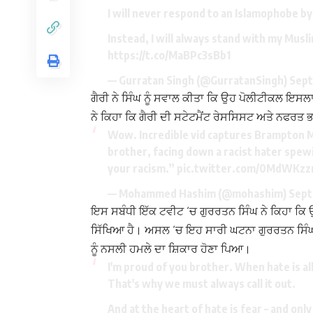
I will never respond to an Islamophobe by 
Instead, I will always stand with my Musl
https://t.co/MaBPc3sBb1
— Gurratan Singh (@GurratanSingh)
Sept
ਗੈਰੀ ਨੇ ਸਿੰਘ ਨੂੰ ਸਵਾਲ ਕੀਤਾ ਕਿ ਉਹ ਪੋਲੀਟੀਕਲ ਇਸ
ਨੇ ਕਿਹਾ ਕਿ ਗੈਰੀ ਦੀ ਸਟੇਟਮੈਂਟ ਰੇਸਸਿਸਟ ਅਤੇ ਨਫਰਤ ਭ
Wow. Incredible vid captures Brampton
brother, facing down a racist hater spew
your racism.”
pic.twitter.com/0MdWKzzr
— Mohammed Hashim (@mohashim)
Sept
ਇਸ ਸਬੰਧੀ ਇੱਕ ਟਵੀਟ ‘ਚ ਗੁਰਰਤਨ ਸਿੰਘ ਨੇ ਕਿਹਾ ਕਿ
ਸਿੱਖਿਆ ਹੈ। ਅਸਲ ‘ਚ ਇਹ ਸਾਰੀ ਘਟਨਾ ਗੁਰਰਤਨ ਸਿੰਘ ਵੱਲ
ਨੂੰ ਨਸਲੀ ਹਮਲੇ ਦਾ ਸ਼ਿਕਾਰ ਹੋਣਾ ਪਿਆ।
I'm proud of you brother. When hate is 
That's why we must always call it out.
And at the heart of hate is fear – and onl