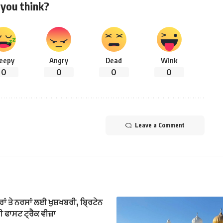
you think?
leepy
Angry
Dead
Wink
0
0
0
0
Leave a Comment
ਾਂ ਤੇ ਨਰਸਾਂ ਲਈ ਖੁਸ਼ਖਬਰੀ, ਬ੍ਰਿਟੇਨ
ੀ ਫਾਸਟ ਟ੍ਰੈਕ ਵੀਜ਼ਾ