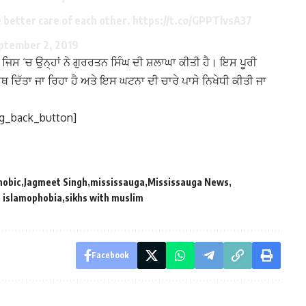
e better care of each other.
https://t.co/GPPTlvsA37
ptember 2, 2019
 ਜਿਸ ‘ਚ ਉਨ੍ਹਾਂ ਨੇ ਗੁਰਰਤਨ ਸਿੰਘ ਦੀ ਸ਼ਲਾਘਾ ਕੀਤੀ ਹੈ। ਇਸ ਪੂਰੀ
ਥ ਦਿੱਤਾ ਜਾ ਰਿਹਾ ਹੈ ਅਤੇ ਇਸ ਘਟਨਾ ਦੀ ਚਾਰੇ ਪਾਸੇ ਨਿਖੇਧੀ ਕੀਤੀ ਜਾ
lg_back_button]
hobic
Jagmeet Singh
mississauga
Mississauga News
o islamophobia
sikhs with muslim
Facebook