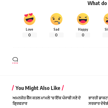
What do 
Love
Sad
Happy
S
0
0
0
You Might Also Like
ਅਮਨਜੋਤ ਬੈਂਸ ਕਤਲ ਮਾਮਲੇ ‘ਚ ਇੱਕ ਪੰਜਾਬੀ ਸਣੇ ਦੋ
ਭਾਰਤੀ ਡਾਕਟਰ
ਗ੍ਰਿਫਤਾਰ
ਸਰਕਾਰ ਦੇਵੇਗ