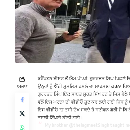
ਬਰੈਂਪਟਨ ਈਸਟ ਤੋਂ ਐਮ.ਪੀ.ਪੀ. ਗੁਰਰਤਨ ਸਿੰਘ ਪਿਛਲੇ ਦ
ਉਨ੍ਹਾਂ ਨੂੰ ਐਂਟੀ ਮੁਸਲਿਮ ਹਮਲੇ ਦਾ ਸਾਹਮਣਾ ਕਰਨਾ ਪ
SHARE
ਗੁਰਰਤਨ ਸਿੰਘ ਇੱਕ ਸਾਬਤ ਸੂਰਤ ਸਿੱਖ ਹਨ ਤੇ ਜਿਸ ਵੇਲੇ ਉ
ਵੱਲੋਂ ਇਸ ਘਟਨਾ ਦੀ ਵੀਡੀਓ ਸ਼ੂਟ ਕਰ ਲਈ ਗਈ ਜਿਸ ਨੂ
ਇਸ ਵੀਡੀਓ ‘ਚ ਤੁਸੀ ਦੇਖ ਸਕਦੇ ਹੋ ਸਟੀਫਨ ਗੈਰੀ ਜੋ ਕਿ
ਨਸਲੀ ਟਿੱਪਣੀ ਕੀਤੀ ਗਈ।
My brother
@theJagmeetSingh
taught me