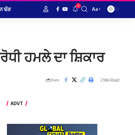
9
ਨ ਢੰਗ
Aa
Font
Resizer
ਰੋਧੀ ਹਮਲੇ ਦਾ ਸ਼ਿਕਾਰ
2 Min Read
Share
ADVT