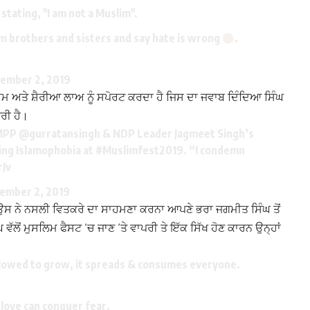
stating, "I am not a Muslim".
im brothers and sisters and say hate is wrong
.
ember 2, 2019
ਲਾਮ ਅਤੇ ਸ਼ੈਰੀਆ ਲਾਅ ਨੂੰ ਸਪੋਰਟ ਕਰਦਾ ਹੈ ਜਿਸ ਦਾ ਜਵਾਬ ਦਿੰਦਿਆ ਸਿੰਘ
ਰੀ ਹੈ।
 MPP
@gurratansingh
& NDP Leader Jagmeet Singh’s
ing Islamophobia at
#Muslimfest2019
. “I condemn
Jv
ember 2, 2019
 ਉਸ ਨੇ ਨਸਲੀ ਵਿਤਕਰੇ ਦਾ ਸਾਹਮਣਾ ਕਰਨਾ ਆਪਣੇ ਭਰਾ ਜਗਮੀਤ ਸਿੰਘ ਤੋਂ
ੋਂ ਮੁਸਲਿਮ ਫੈਸਟ ‘ਚ ਜਾਣ ‘ਤੇ ਵਾਪਰੀ ਤੇ ਇੱਕ ਸਿੱਖ ਹੋਣ ਕਾਰਨ ਉਨ੍ਹਾਂ
allowed to grow, it spreads & consumes everyone.
y love can conquer fear.