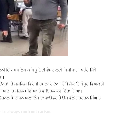
ਿਨੀਂ ਇੱਕ ਮੁਸਲਿਮ ਕਮਿਊਨਿਟੀ ਫੈਸਟ ਲਈ ਮਿਸੀਸਾਗਾ ਪਹੁੰਚੇ ਜਿੱਥੇ
ਿਆ।
ਨ੍ਹਾਂ ‘ਤੇ ਮੁਸਲਿਮ ਵਿਰੋਧੀ ਹਮਲਾ ਹੋਇਆ ਉੱਥੇ ਮੌਕੇ ‘ਤੇ ਮੌਜੂਦ ਵਿਅਕਤੀ
ੰ ਬਾਅਦ ‘ਚ ਸੋਸ਼ਲ ਮੀਡੀਆ ਤੇ ਵਾਇਰਲ ਕਰ ਦਿੱਤਾ ਗਿਆ।
 ਨੈਸ਼ਨਲ ਸਿਟੀਜ਼ਨ ਅਲਾਇੰਸ ਦਾ ਫਾਉਂਡਰ ਹੈ ਉਸ ਵੱਲੋਂ ਗੁਰਰਤਨ ਸਿੰਘ ਤੇ
 to always confront racism.