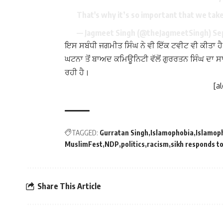
That's why it’s so important that we tak
— Jagmeet Singh (@theJagmeetSingh)
Se
ਇਸ ਸਬੰਧੀ ਜਗਮੀਤ ਸਿੰਘ ਨੇ ਵੀ ਇੱਕ ਟਵੀਟ ਵੀ ਕੀਤਾ ਹੈ
ਘਟਨਾ ਤੋਂ ਬਾਅਦ ਕਮਿਊਨਿਟੀ ਵੱਲੋਂ ਗੁਰਰਤਨ ਸਿੰਘ ਦਾ ਸਾ
ਰਹੀ ਹੈ।
[a
TAGGED:
Gurratan Singh
Islamophobia
Islamop
MuslimFest
NDP
politics
racism
sikh responds t
Share This Article