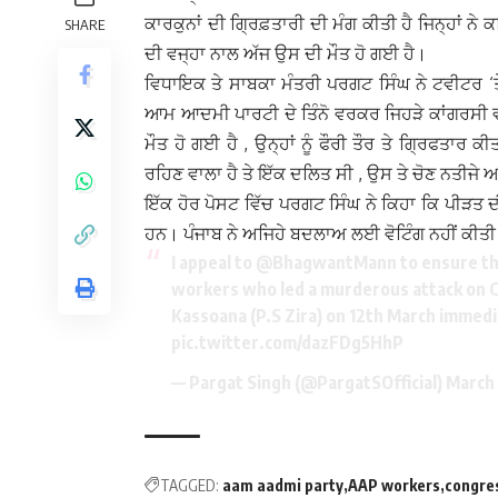
ਕਾਰਕੁਨਾਂ ਦੀ ਗ੍ਰਿਫ਼ਤਾਰੀ ਦੀ ਮੰਗ ਕੀਤੀ ਹੈ ਜਿਨ੍ਹਾਂ 
SHARE
ਦੀ ਵਜ੍ਹਾ ਨਾਲ ਅੱਜ ਉਸ ਦੀ ਮੌਤ ਹੋ ਗਈ ਹੈ।
ਵਿਧਾਇਕ ਤੇ ਸਾਬਕਾ ਮੰਤਰੀ ਪਰਗਟ ਸਿੰਘ ਨੇ ਟਵੀਟਰ ‘ਤ
ਆਮ ਆਦਮੀ ਪਾਰਟੀ ਦੇ ਤਿੰਨੋ ਵਰਕਰ ਜਿਹੜੇ ਕਾਂਗਰਸੀ 
ਮੌਤ ਹੋ ਗਈ ਹੈ , ਉਨ੍ਹਾਂ ਨੂੰ ਫੌਰੀ ਤੌਰ ਤੇ ਗ੍ਰਿਫਤਾਰ
ਰਹਿਣ ਵਾਲਾ ਹੈ ਤੇ ਇੱਕ ਦਲਿਤ ਸੀ , ਉਸ ਤੇ ਚੋਣ ਨਤੀਜ
ਇੱਕ ਹੋਰ ਪੋਸਟ ਵਿੱਚ ਪਰਗਟ ਸਿੰਘ ਨੇ ਕਿਹਾ ਕਿ ਪੀੜਤ ਦੀ ਅ
ਹਨ। ਪੰਜਾਬ ਨੇ ਅਜਿਹੇ ਬਦਲਾਅ ਲਈ ਵੋਟਿੰਗ ਨਹੀਂ ਕੀਤੀ
I appeal to
@BhagwantMann
to ensure th
workers who led a murderous attack on Co
Kassoana (P.S Zira) on 12th March immedia
pic.twitter.com/dazFDg5HhP
— Pargat Singh (@PargatSOfficial)
March
TAGGED:
aam aadmi party
AAP workers
congre