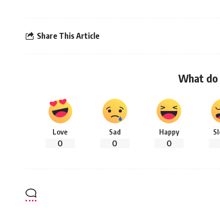
Share This Article
What do 
Love
Sad
Happy
S
0
0
0