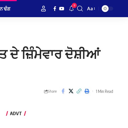
9
ਨ ਢੰਗ
Aa
Font
Resizer
ਦੇ ਜ਼ਿੰਮੇਵਾਰ ਦੋਸ਼ੀਆਂ
1 Min Read
Share
ADVT