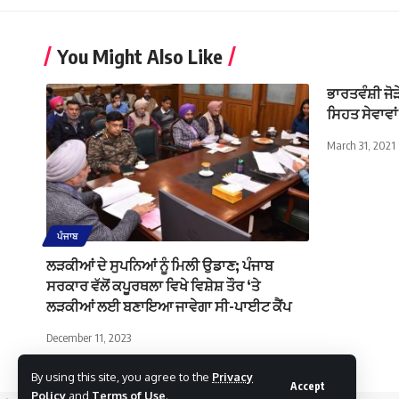
You Might Also Like
ਭਾਰਤਵੰਸ਼ੀ ਜੋੜੇ 
ਸਿਹਤ ਸੇਵਾਵਾ
March 31, 2021
ਪੰਜਾਬ
ਲੜਕੀਆਂ ਦੇ ਸੁਪਨਿਆਂ ਨੂੰ ਮਿਲੀ ਉਡਾਣ; ਪੰਜਾਬ
ਸਰਕਾਰ ਵੱਲੋਂ ਕਪੂਰਥਲਾ ਵਿਖੇ ਵਿਸ਼ੇਸ਼ ਤੌਰ ‘ਤੇ
ਲੜਕੀਆਂ ਲਈ ਬਣਾਇਆ ਜਾਵੇਗਾ ਸੀ-ਪਾਈਟ ਕੈਂਪ
December 11, 2023
By using this site, you agree to the
Privacy
Accept
Policy
and
Terms of Use
.