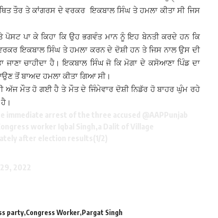
ਨੇ ਕਥਿਤ ਤੌਰ ਤੇ ਕਾਂਗਰਸ ਦੇ ਵਰਕਰ ਇਕਬਾਲ ਸਿੰਘ ਤੇ ਹਮਲਾ ਕੀਤਾ ਸੀ ਜਿਸ
ੇ ਪੋਸਟ ਪਾ ਕੇ ਕਿਹਾ ਕਿ ਉਹ ਭਗਵੰਤ ਮਾਨ ਨੂੰ ਇਹ ਬੇਨਤੀ ਕਰਦੇ ਹਨ ਕਿ
ਵਰਕਰ ਇਕਬਾਲ ਸਿੰਘ ਤੇ ਹਮਲਾ ਕਰਨ ਦੇ ਦੋਸ਼ੀ ਹਨ ਤੇ ਜਿਸ ਨਾਲ ਉਸ ਦੀ
 ਕੀਤਾ ਜਾਣਾ ਚਾਹੀਦਾ ਹੈ। ਇਕਬਾਲ ਸਿੰਘ ਜੋ ਕਿ ਮੋਗਾ ਦੇ ਕਸੋਆਣਾ ਪਿੰਡ ਦਾ
ੇ ਆਉਣ ਤੋਂ ਬਾਅਦ ਹਮਲਾ ਕੀਤਾ ਗਿਆ ਸੀ।
ੱਜ ਮੌਤ ਹੋ ਗਈ ਹੈ ਤੇ ਮੌਤ ਦੇ ਜਿੰਮੇਵਾਰ ਦੋਸ਼ੀ ਨਿਡੱਰ ਹੋ ਬਾਹਰ ਘੁੰਮ ਰਹੇ
 ਹੈ।
e immediate arrest of the three accused
@AAPPunjab
ngress worker Iqbal Singh,a Dalit of Village
tely after election results(1/2)
 29, 2022
ss party
Congress Worker
Pargat Singh