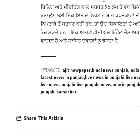
ਬਿਲਿੰਗ ਅਤੇ ਮੀਟਰਿੰਗ ਨਾਲ ਸਬੰਧਤ 95 ਲੱਖ ਤੋਂ ਵੱਧ ਸ਼ਿ
ਬਣਾਉਣ ਲਈ ਸ਼ਿਕਾਇਤ ਦੇ ਨਿਪਟਾਰੇ ਬਾਰੇ ਖਪਤਕਾਰਾਂ ਤੋ
ਨਿਪਟਾਰੇ ਤੋਂ ਸੰਤੁਸ਼ਟ ਨਹੀਂ ਹਨ, ਤਾਂ ਉਹ ਸ਼ਿਕਾਇਤਾਂ 
ਭੇਜ ਸਕਦੇ ਹਨ। ਇੱਕ ਆਰਟੀਫੀਸ਼ੀਅਲ ਇੰਟੈਲੀਜੈਂਸ ਅਧਾਰਤ
ਵਾਚਦਾ ਹੈ ਅਤੇ ਸਬੰਧਤ ਦਫਤਰਾਂ ਨੂੰ ਭੇਜਦਾ ਹੈ।
TAGGED:
ajit newpaper
hindi news punjab
india
latest news in punjab
live news in punjabi
live ne
live news punjabi
live punjabi news
new in punja
punjabi samachar
Share This Article