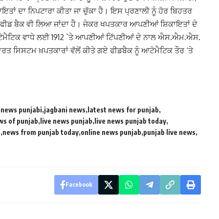
ਕਾਇਤਾਂ ਦਾ ਨਿਪਟਾਰਾ ਕੀਤਾ ਜਾ ਚੁੱਕਾ ਹੈ। ਇਸ ਪ੍ਰਣਾਲੀ ਨੂੰ ਹੋਰ ਬਿਹਤਰ
ਂ ਫੀਡ ਬੈਕ ਵੀ ਲਿਆ ਜਾਂਦਾ ਹੈ। ਜੇਕਰ ਖਪਤਕਾਰ ਆਪਣੀਆਂ ਸ਼ਿਕਾਇਤਾਂ ਦੇ
ਦੇ ਆਟੋਮੈਟਿਕ ਵਾਧੇ ਲਈ 1912 `ਤੇ ਆਪਣੀਆਂ ਟਿੱਪਣੀਆਂ ਦੇ ਨਾਲ ਐਸ.ਐਮ.ਐਸ.
 ਸਿਸਟਮ ਖ਼ਪਤਕਾਰਾਂ ਵੱਲੋਂ ਕੀਤੇ ਗਏ ਫੀਡਬੈਕ ਨੂੰ ਆਟੋਮੈਟਿਕ ਤੌਰ ‘ਤੇ
 news punjabi
jagbani news
latest news for punjab
ws of punjab
live news punjab
live news punjab today
b
news from punjab today
online news punjab
punjab live news
Facebook