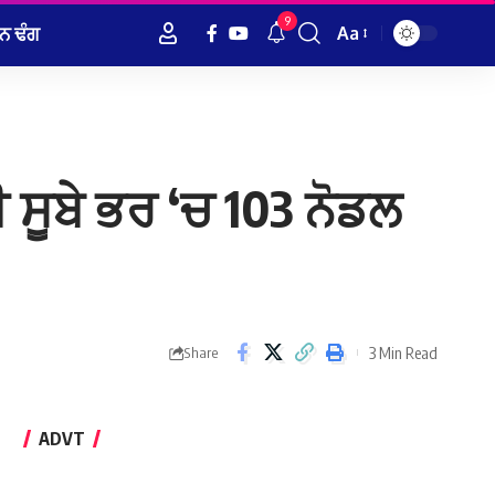
9
ਨ ਢੰਗ
Aa
Font
Resizer
ਸੂਬੇ ਭਰ ‘ਚ 103 ਨੋਡਲ
3 Min Read
Share
ADVT